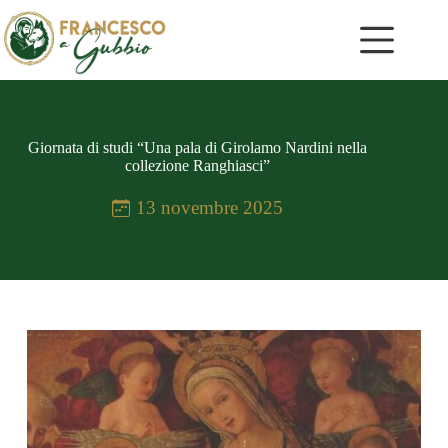
Salta
al
contenuto
Giornata di studi “Una pala di Girolamo Nardini nella
collezione Ranghiasci”
13 novembre 2025