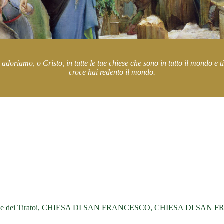
 adoriamo, o Cristo, in tutte le tue chiese che sono in tutto il mondo e
croce hai redento il mondo.
o, Logge dei Tiratoi, CHIESA DI SAN FRANCESCO, CHIESA DI