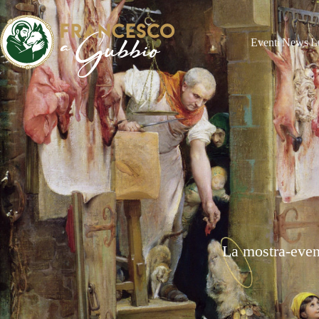
Eventi
News
L
La mostra-even