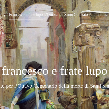
uoghi
Francesco e frate lupo
L’Ombra del Santo
Comitato
Partner
Press
francesco e frate lupo
to per l’Ottavo Centenario della morte di San Fra