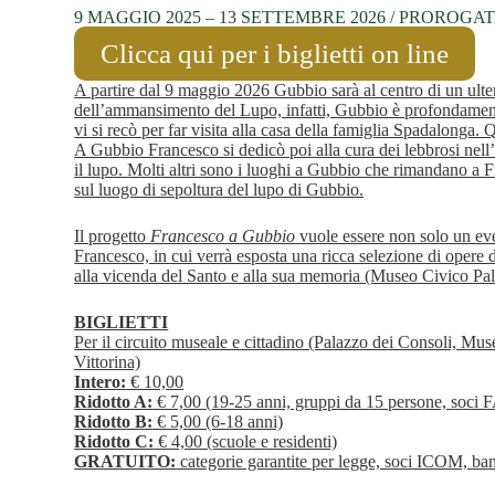
9 MAGGIO 2025 – 13 SETTEMBRE 2026 / PROROGATA
Clicca qui per i biglietti on line
A partire dal 9 maggio 2026 Gubbio sarà al centro di un ulte
dell’ammansimento del Lupo, infatti, Gubbio è profondamente l
vi si recò per far visita alla casa della famiglia Spadalonga.
A Gubbio Francesco si dedicò poi alla cura dei lebbrosi nell’
il lupo. Molti altri sono i luoghi a Gubbio che rimandano a 
sul luogo di sepoltura del lupo di Gubbio.
Il progetto
Francesco a Gubbio
vuole essere non solo un eve
Francesco, in cui verrà esposta una ricca selezione di opere 
alla vicenda del Santo e alla sua memoria (Museo Civico Pal
BIGLIETTI
Per il circuito museale e cittadino (Palazzo dei Consoli, M
Vittorina)
Intero:
€ 10,00
Ridotto A:
€ 7,00 (19-25 anni, gruppi da 15 persone, soci 
Ridotto B:
€ 5,00 (6-18 anni)
Ridotto C:
€ 4,00 (scuole e residenti)
GRATUITO:
categorie garantite per legge, soci ICOM, bam