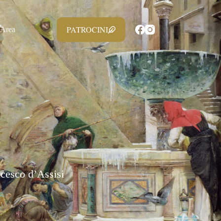
PATROCINI
 Area
ncesco d’Assisi