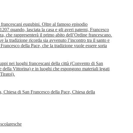
i francescani eugubini. Oltre al famoso episodio
1207 quando, lasciata la casa e gli averi paterni, Francesco
ozza, che rappresenterà il primo abito dell’Ordine francescano.
 la tradizione ricorda sia avvenuto l’incontro tra il santo e
Francesco della Pace, che la tradizione vuole essere sorta
uppi nei luoghi francescani della città (Convento di San
 della Vittorina) e in luoghi che espongono materiali legati
iratoi).
a, Chiesa di San Francesco della Pace, Chiesa della
 scolaresche