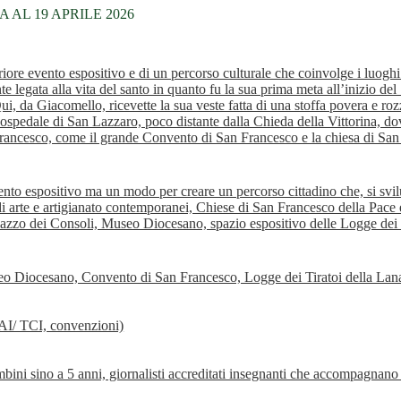
 AL 19 APRILE 2026
riore evento espositivo e di un percorso culturale che coinvolge i luogh
egata alla vita del santo in quanto fu la sua prima meta all’inizio del 
 Qui, da Giacomello, ricevette la sua veste fatta di una stoffa povera e r
ospedale di San Lazzaro, poco distante dalla Chieda della Vittorina, dove
Francesco, come il grande Convento di San Francesco e la chiesa di San 
nto espositivo ma un modo per creare un percorso cittadino che, si svil
di arte e artigianato contemporanei, Chiese di San Francesco della Pace e
azzo dei Consoli, Museo Diocesano, spazio espositivo delle Logge dei T
useo Diocesano, Convento di San Francesco, Logge dei Tiratoi della Lan
FAI/ TCI, convenzioni)
bini sino a 5 anni, giornalisti accreditati insegnanti che accompagnano