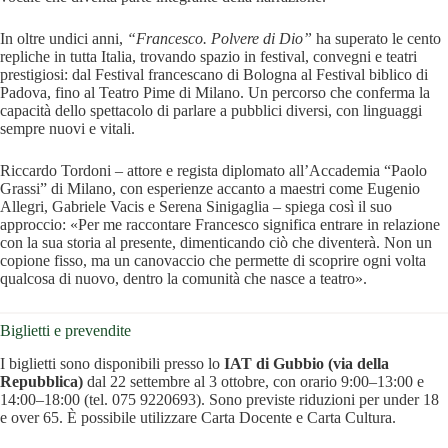
In oltre undici anni,
“Francesco. Polvere di Dio”
ha superato le cento
repliche in tutta Italia, trovando spazio in festival, convegni e teatri
prestigiosi: dal Festival francescano di Bologna al Festival biblico di
Padova, fino al Teatro Pime di Milano. Un percorso che conferma la
capacità dello spettacolo di parlare a pubblici diversi, con linguaggi
sempre nuovi e vitali.
Riccardo Tordoni – attore e regista diplomato all’Accademia “Paolo
Grassi” di Milano, con esperienze accanto a maestri come Eugenio
Allegri, Gabriele Vacis e Serena Sinigaglia – spiega così il suo
approccio: «Per me raccontare Francesco significa entrare in relazione
con la sua storia al presente, dimenticando ciò che diventerà. Non un
copione fisso, ma un canovaccio che permette di scoprire ogni volta
qualcosa di nuovo, dentro la comunità che nasce a teatro».
Biglietti e prevendite
I biglietti sono disponibili presso lo
IAT di Gubbio (via della
Repubblica)
dal 22 settembre al 3 ottobre, con orario 9:00–13:00 e
14:00–18:00 (tel. 075 9220693). Sono previste riduzioni per under 18
e over 65. È possibile utilizzare Carta Docente e Carta Cultura.